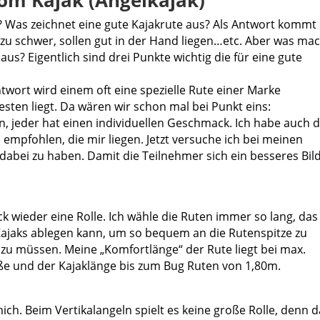
om Kajak (Angelkajak)
? Was zeichnet eine gute Kajakrute aus? Als Antwort kommt 
ht zu schwer, sollen gut in der Hand liegen…etc. Aber was ma
 aus? Eigentlich sind drei Punkte wichtig die für eine gute
wort wird einem oft eine spezielle Rute einer Marke
en liegt. Da wären wir schon mal bei Punkt eins:
en, jeder hat einen individuellen Geschmack. Ich habe auch 
empfohlen, die mir liegen. Jetzt versuche ich bei meinen
bei zu haben. Damit die Teilnehmer sich ein besseres Bil
k wieder eine Rolle. Ich wähle die Ruten immer so lang, das
s Kajaks ablegen kann, um so bequem an die Rutenspitze zu
u müssen. Meine „Komfortlänge“ der Rute liegt bei max.
ße und der Kajaklänge bis zum Bug Ruten von 1,80m.
ich. Beim Vertikalangeln spielt es keine große Rolle, denn d