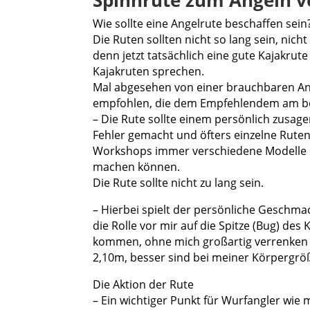
Spinnrute zum Angeln v
Wie sollte eine Angelrute beschaffen sein
Die Ruten sollten nicht so lang sein, nic
denn jetzt tatsächlich eine gute Kajakrute
Kajakruten sprechen.
Mal abgesehen von einer brauchbaren Ant
empfohlen, die dem Empfehlendem am best
– Die Rute sollte einem persönlich zusag
Fehler gemacht und öfters einzelne Ruten 
Workshops immer verschiedene Modelle da
machen können.
Die Rute sollte nicht zu lang sein.
– Hierbei spielt der persönliche Geschmac
die Rolle vor mir auf die Spitze (Bug) de
kommen, ohne mich großartig verrenken z
2,10m, besser sind bei meiner Körpergrö
Die Aktion der Rute
– Ein wichtiger Punkt für Wurfangler wie m