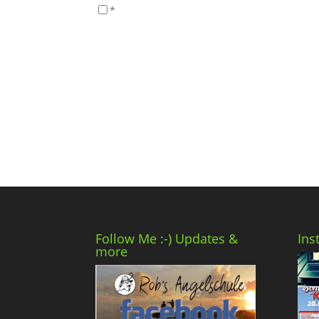
*
Follow Me :-) Updates &
Ins
more